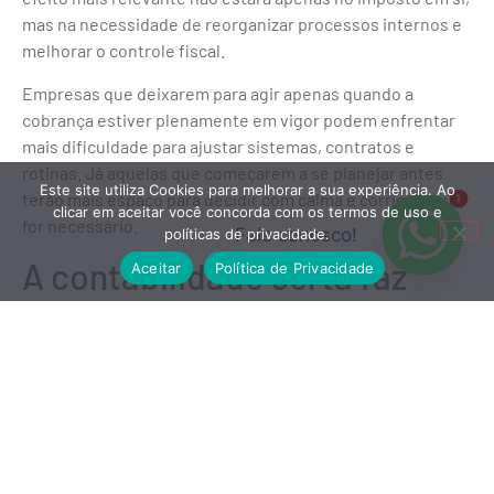
mas na necessidade de reorganizar processos internos e
melhorar o controle fiscal.
Empresas que deixarem para agir apenas quando a
cobrança estiver plenamente em vigor podem enfrentar
mais dificuldade para ajustar sistemas, contratos e
rotinas. Já aquelas que começarem a se planejar antes
Este site utiliza Cookies para melhorar a sua experiência. Ao
terão mais espaço para decidir com calma e corrigir o que
1
clicar em aceitar você concorda com os termos de uso e
for necessário.
Fale conosco!
políticas de privacidade.
A contabilidade certa faz
Aceitar
Política de Privacidade
diferença na transição
Entender
como calcular os novos impostos da Reforma
Tributária
é importante, mas interpretar os impactos no
dia a dia da empresa será ainda mais decisivo. A transição
tributária exige atenção, planejamento e análise
individual, porque cada negócio terá um cenário diferente.