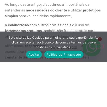
Ao longo deste artigo, discutimos a importância de
entender as
necessidades do cliente
e utilizar
protótipos
simples
para validar ideias rapidamente.
A
colaboração
com outros profissionais e o uso de
ferramentas gratuitas
também são fundamentais para
otimizar o processo de desenvolvimento.
Este site utiliza Cookies para melhorar a sua experiência. Ao
1
clicar em aceitar você concorda com os termos de uso e
Além disso,
reaproveitar
e
recriar
o que já existe permite
Fale conosco!
políticas de privacidade.
economizar tempo e recursos, enquanto a
validação
Aceitar
Política de Privacidade
constante
das suas ideias garante que você esteja
sempre alinhado com o mercado.
Ao seguir essas práticas, você aumentará suas chances
de
sucesso
e proporcionará soluções que realmente
atendem às
expectativas dos consumidores
.