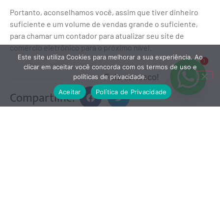
Portanto, aconselhamos você, assim que tiver dinheiro
suficiente e um volume de vendas grande o suficiente,
para chamar um contador para atualizar seu site de
comércio eletrônico para o próximo nível.
Este site utiliza Cookies para melhorar a sua experiência. Ao
1
clicar em aceitar você concorda com os termos de uso e
Fale conosco!
políticas de privacidade.
Aceitar
Política de Privacidade
Compartilhe: