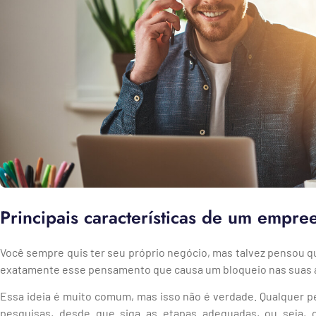
Principais características de um empr
Você sempre quis ter seu próprio negócio, mas talvez pensou qu
exatamente esse pensamento que causa um bloqueio nas suas 
Essa ideia é muito comum, mas isso não é verdade. Qualquer p
pesquisas, desde que siga as etapas adequadas, ou seja,