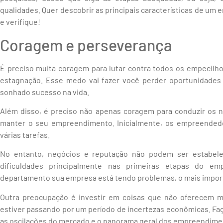
qualidades. Quer descobrir as principais características de um
e verifique!
Coragem e perseverança
É preciso muita coragem para lutar contra todos os empecilh
estagnação. Esse medo vai fazer você perder oportunidades i
sonhado sucesso na vida.
Além disso, é preciso não apenas coragem para conduzir os n
manter o seu empreendimento. Inicialmente, os empreendedo
várias tarefas.
No entanto, negócios e reputação não podem ser estabelec
dificuldades principalmente nas primeiras etapas do e
departamento sua empresa está tendo problemas, o mais import
Outra preocupação é investir em coisas que não oferecem mui
estiver passando por um período de incertezas econômicas. Fa
as oscilações do mercado e o panorama geral dos empreendiment