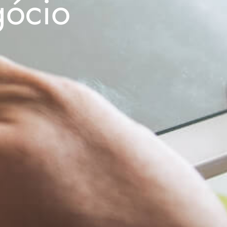
gócio